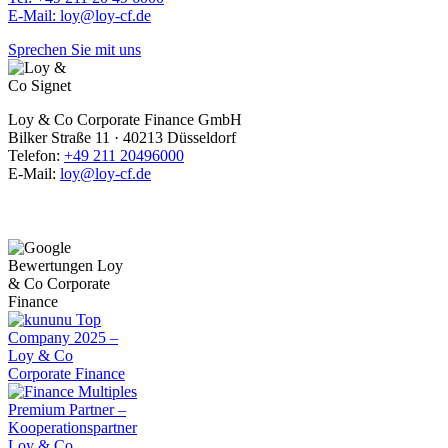
E-Mail: loy@loy-cf.de
Sprechen Sie mit uns
Loy & Co Corporate Finance GmbH
Bilker Straße 11 · 40213 Düsseldorf
Telefon:
+49 211 20496000
E-Mail:
loy@loy-cf.de