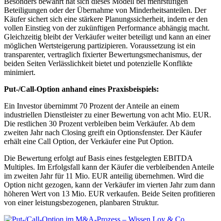
Besonders bewährt hat sich dieses Modell bei mehrstufigen
Beteiligungen oder der Übernahme von Minderheitsanteilen. Der
Käufer sichert sich eine stärkere Planungssicherheit, indem er den
vollen Einstieg von der zukünftigen Performance abhängig macht.
Gleichzeitig bleibt der Verkäufer weiter beteiligt und kann an einer
möglichen Wertsteigerung partizipieren. Voraussetzung ist ein
transparenter, vertraglich fixierter Bewertungsmechanismus, der
beiden Seiten Verlässlichkeit bietet und potenzielle Konflikte
minimiert.
Put-/Call-Option anhand eines Praxisbeispiels:
Ein Investor übernimmt 70 Prozent der Anteile an einem
industriellen Dienstleister zu einer Bewertung von acht Mio. EUR.
Die restlichen 30 Prozent verbleiben beim Verkäufer. Ab dem
zweiten Jahr nach Closing greift ein Optionsfenster. Der Käufer
erhält eine Call Option, der Verkäufer eine Put Option.
Die Bewertung erfolgt auf Basis eines festgelegten EBITDA
Multiples. Im Erfolgsfall kann der Käufer die verbleibenden Anteile
im zweiten Jahr für 11 Mio. EUR anteilig übernehmen. Wird die
Option nicht gezogen, kann der Verkäufer im vierten Jahr zum dann
höheren Wert von 13 Mio. EUR verkaufen. Beide Seiten profitieren
von einer leistungsbezogenen, planbaren Struktur.