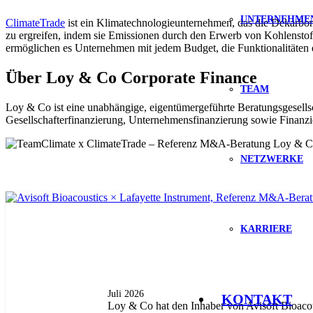
UNTERNEHME
ClimateTrade
ist ein Klimatechnologieunternehmen, das die Dekarbo
zu ergreifen, indem sie Emissionen durch den Erwerb von Kohlenstoff
ermöglichen es Unternehmen mit jedem Budget, die Funktionalitäten de
Über Loy & Co Corporate Finance
TEAM
Loy & Co ist eine unabhängige, eigentümergeführte Beratungsgesell
Gesellschafterfinanzierung, Unternehmensfinanzierung sowie Finanz
NETZWERKE
KARRIERE
Juli 2026
KONTAKT
Loy & Co hat den Inhaber von Avisoft Bioaco