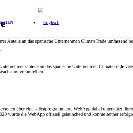
de
NCHEN
rer Anteile an das spanische Unternehmen ClimateTrade umfassend beg
N
Unternehmensanteile an das spanische Unternehmen ClimateTrade verk
 Wachstum vorantreiben.
tpersonen über eine selbstprogrammierte WebApp dabei unterstützt, i
 2020 wurde die WebApp offiziell gelaunched und konnte seither erfol