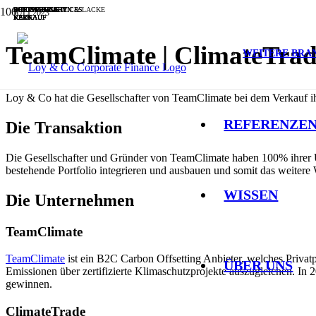
SOFTWARE & IT
INDUSTRIALS
SOFTWARE & IT
BUSINESS SERVICES
CHEMIE, FARBEN & LACKE
INDUSTRIALS
BUSINESS SERVICES
INDUSTRIALS
SOFTWARE & IT
INDUSTRIALS
JULI 2023
VERKAUF
VERKAUF
VERKAUF
KAUF
VERKAUF
VERKAUF
KAUF
KAUF
VERKAUF
KAUF
TeamClimate | ClimateTra
WEITERE BRA
Loy & Co hat die Gesellschafter von TeamClimate bei dem Verkauf ih
REFERENZE
Die Transaktion
Die Gesellschafter und Gründer von TeamClimate haben 100% ihrer 
bestehende Portfolio integrieren und ausbauen und somit das weitere
WISSEN
Die Unternehmen
TeamClimate
TeamClimate
ist ein B2C Carbon Offsetting Anbieter, welches Priva
ÜBER UNS
Emissionen über zertifizierte Klimaschutzprojekte auszugleichen. In
gewinnen.
ClimateTrade